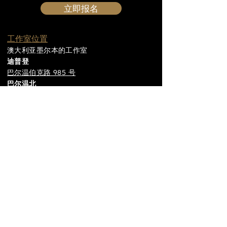
立即报名
工作室位置
澳大利亚墨尔本的工作室
迪普登
巴尔温伯克路 985 号
巴尔温北
贝尔莫尔 (Belmore) 和温菲尔德路
(Winfeild Road) 拐角处 Balwyn
North
接触
电话：
0436 342 295
电子邮件
Melbourneinstituteofdance@
gmail.com
邮政地址
邮政信箱 6048