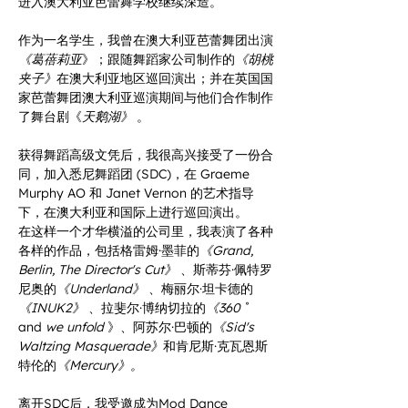
进入澳大利亚芭蕾舞学校继续深造。
作为一名学生，我曾在澳大利亚芭蕾舞团出演
《葛蓓莉亚
》；跟随舞蹈家公司制作的
《胡桃
夹子》
在澳大利亚地区巡回演出；并在英国国
家芭蕾舞团澳大利亚巡演期间与他们合作制作
了舞台剧《
天鹅湖》
 。
获得舞蹈高级文凭后，我很高兴接受了一份合
同，加入悉尼舞蹈团 (SDC)，在 Graeme 
Murphy AO 和 Janet Vernon 的艺术指导
下，在澳大利亚和国际上进行巡回演出。
在这样一个才华横溢的公司里，我表演了各种
各样的作品，包括格雷姆·墨菲的
《Grand, 
Berlin, The Director's Cut》
 、斯蒂芬·佩特罗
尼奥的
《Underland》
 、梅丽尔·坦卡德的
《INUK2》
 、拉斐尔·博纳切拉的
《360
 ˚ 
and 
we unfold
 》、阿苏尔·巴顿的
《Sid's 
Waltzing Masquerade》
和肯尼斯·克瓦恩斯
特伦的
《Mercury》。
离开SDC后，我受邀成为Mod Dance 