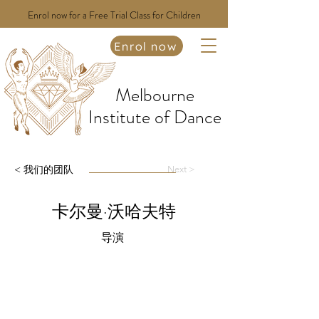
Enrol now for a Free Trial Class for Children
Enrol now
Melbourne
Institute of Dance
< 我们的团队
Next >
卡尔曼·沃哈夫特
导演