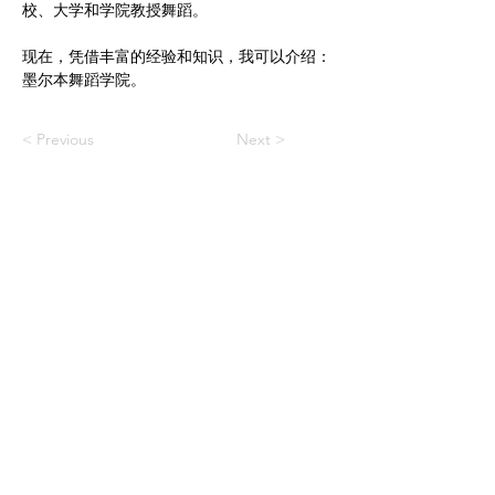
校、大学和学院教授舞蹈。
现在，凭借丰富的经验和知识，我可以介绍：
墨尔本舞蹈学院。
< Previous
Next >
墨尔本舞蹈学院
店铺
立即报名
工作室位置
澳大利亚墨尔本的工作室