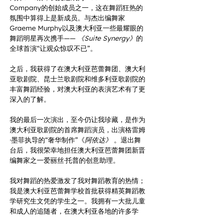
Company的创始成员之一，这在舞蹈狂热的
氛围中算得上是新成员。与杰出编舞家
Graeme Murphy以及澳大利亚一些最耀眼的
舞蹈明星再次携手—— 
《Suite Synergy》
的
全球首演“让观众惊叹不已”。
之后，我获得了在澳大利亚芭蕾舞团、澳大利
亚歌剧院、昆士兰歌剧院和维多利亚歌剧院的
丰富舞蹈经验，对澳大利亚的表演艺术有了更
深入的了解。
我的最后一次演出，至今仍让我珍藏，是作为
澳大利亚歌剧院的首席舞蹈演员，出演格雷姆
·墨菲执导的“奢华制作”《
阿依达》
 。退出舞
台后，我很荣幸地担任澳大利亚芭蕾舞团新晋
编舞家之一爱丽丝·托普的创意助理。
我对舞蹈的热爱激发了我对舞蹈教育的热情；
我是澳大利亚芭蕾舞学校首批获得精英舞蹈教
学研究生文凭的学生之一。我拥有一大批儿童
和成人的追随者，在澳大利亚各地的许多学